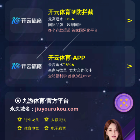
首页
> 工程案例 > 排烟除尘管道 > 排烟除尘案例