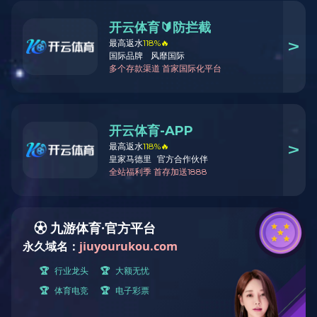
目前经营的主要产品有各种型号的除尘设备、
冷风机
通风管道