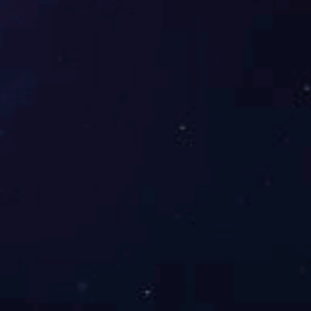
外观设计专利
外观设计专利
生产的除尘设备和