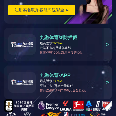
RDY系列冷风机
RDS系列冷风