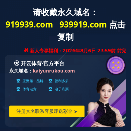
您好，欢迎光临联系-小勐拉-99厅开户客服-联系 190-386-88886（99厅客服联系电话!
网站首页