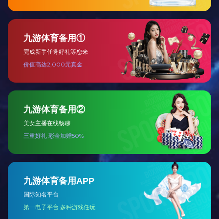
27
净化除尘详说布袋除尘器过滤装置
炉顶煤气净化使1912年的丁格勒厂‘现称曼尼斯曼·德马格有
部)首次
2018-4
27
布袋除尘器的工作原理
过滤式除尘器是指含尘烟气孔通过过滤层时，气流中的尘粒
下来，从而实现
2018-4