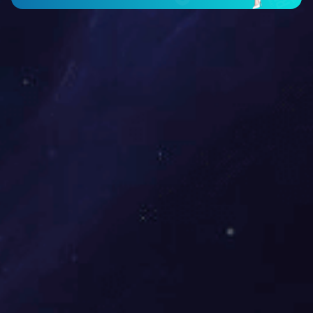
本公司严格按照ISO9001国际质量管理体系和I