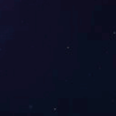
外观设计专利
外观设计专利
生产的除尘设备和