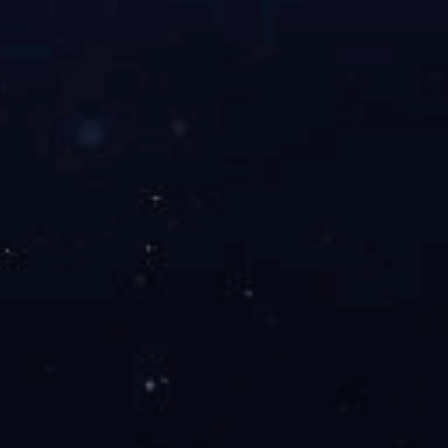
冷风机案例
冷风机案例
网站首页
|
三亿（
地址：浙江省慈溪市附海工
版权所有 © 2018
友情链接：
天盛网
扫描关注德源环保
排烟除尘案例